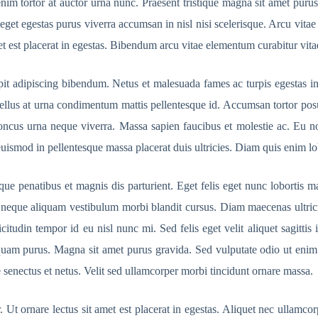
enim tortor at auctor urna nunc. Praesent tristique magna sit amet purus 
eget egestas purus viverra accumsan in nisl nisi scelerisque. Arcu vita
est placerat in egestas. Bibendum arcu vitae elementum curabitur vitae n
cipit adipiscing bibendum. Netus et malesuada fames ac turpis egestas in
 tellus at urna condimentum mattis pellentesque id. Accumsan tortor po
s rhoncus urna neque viverra. Massa sapien faucibus et molestie ac. Eu 
t euismod in pellentesque massa placerat duis ultricies. Diam quis enim l
ue penatibus et magnis dis parturient. Eget felis eget nunc lobortis ma
 neque aliquam vestibulum morbi blandit cursus. Diam maecenas ultricie
tudin tempor id eu nisl nunc mi. Sed felis eget velit aliquet sagittis i
aliquam purus. Magna sit amet purus gravida. Sed vulputate odio ut eni
e senectus et netus. Velit sed ullamcorper morbi tincidunt ornare massa.
Ut ornare lectus sit amet est placerat in egestas. Aliquet nec ullamcor