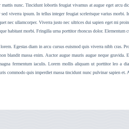
r mattis nunc. Tincidunt lobortis feugiat vivamus at augue eget arcu d
d viverra ipsum. In tellus integer feugiat scelerisque varius morbi. In
quet nec ullamcorper. Viverra justo nec ultrices dui sapien eget mi proi
sque habitant morbi. Fringilla urna porttitor rhoncus dolor. Elementum cu
lorem. Egestas diam in arcu cursus euismod quis viverra nibh cras. Pr
on blandit massa enim. Auctor augue mauris augue neque gravida. Eget 
 magna fermentum iaculis. Lorem mollis aliquam ut porttitor leo a dia
is commodo quis imperdiet massa tincidunt nunc pulvinar sapien et. Aug