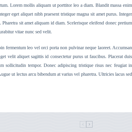
ictum. Lorem mollis aliquam ut porttitor leo a diam. Blandit massa enim
teger eget aliquet nibh praesent tristique magna sit amet purus. Integer
n. Pharetra sit amet aliquam id diam. Scelerisque eleifend donec pretium
rabitur vitae nunc sed velit.
oin fermentum leo vel orci porta non pulvinar neque laoreet. Accumsan
velit aliquet sagittis id consectetur purus ut faucibus. Placerat duis
m sollicitudin tempor. Donec adipiscing tristique risus nec feugiat in
ue ut lectus arcu bibendum at varius vel pharetra. Ultricies lacus sed