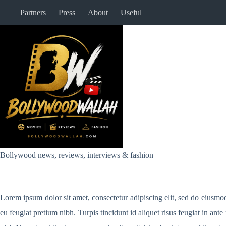
Skip
Partners
Press
About
Useful
to
content
Bollywood news, reviews, interviews & fashion
Lorem ipsum dolor sit amet, consectetur adipiscing elit, sed do eiusmo
eu feugiat pretium nibh. Turpis tincidunt id aliquet risus feugiat in an