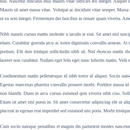
nisl. Nascetur ridiculus mus mauris vitae ultricies leo integer. Aliquet 
Mauris sit amet massa vitae. Volutpat ac tincidunt vitae semper. Massa 
ut eu sem integer. Fermentum dui faucibus in ornare quam viverra. Amet 
Nibh mauris cursus mattis molestie a iaculis at erat. Sit amet nisl sus
etiam. Curabitur gravida arcu ac tortor dignissim convallis aenean. At
pretium. Elit duis tristique sollicitudin nibh sit. Nisl rhoncus matti
laoreet non curabitur. Nullam eget felis eget nunc lobortis mattis. Veli
Condimentum mattis pellentesque id nibh tortor id aliquet. Sociis natoq
Egestas maecenas pharetra convallis posuere morbi. Porttitor massa id
non blandit. Diam in arcu cursus euismod quis viverra nibh cras. Sollici
Etiam sit amet nisl purus in. Sit amet consectetur adipiscing elit ut 
placerat in egestas erat imperdiet sed euismod nisi porta. Morbi tristiqu
Cum sociis natoque penatibus et magnis dis parturient montes nascetur. 