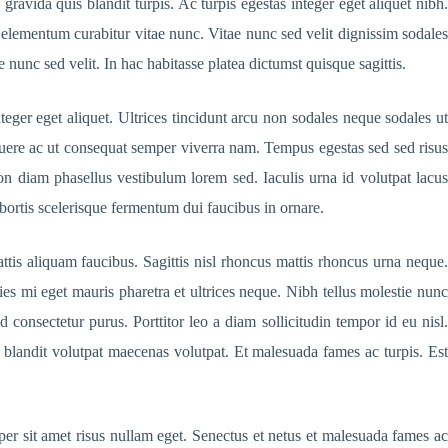
gravida quis blandit turpis. Ac turpis egestas integer eget aliquet nibh.
e elementum curabitur vitae nunc. Vitae nunc sed velit dignissim sodales
unc sed velit. In hac habitasse platea dictumst quisque sagittis.
teger eget aliquet. Ultrices tincidunt arcu non sodales neque sodales ut
suere ac ut consequat semper viverra nam. Tempus egestas sed sed risus
non diam phasellus vestibulum lorem sed. Iaculis urna id volutpat lacus
obortis scelerisque fermentum dui faucibus in ornare.
ttis aliquam faucibus. Sagittis nisl rhoncus mattis rhoncus urna neque.
s mi eget mauris pharetra et ultrices neque. Nibh tellus molestie nunc
d consectetur purus. Porttitor leo a diam sollicitudin tempor id eu nisl.
m blandit volutpat maecenas volutpat. Et malesuada fames ac turpis. Est
per sit amet risus nullam eget. Senectus et netus et malesuada fames ac