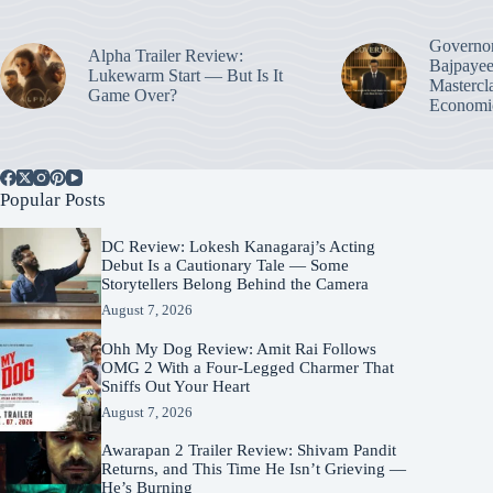
Governo
Alpha Trailer Review:
Bajpayee
Lukewarm Start — But Is It
Mastercl
Game Over?
Economic
Popular Posts
DC Review: Lokesh Kanagaraj’s Acting
Debut Is a Cautionary Tale — Some
Storytellers Belong Behind the Camera
August 7, 2026
Ohh My Dog Review: Amit Rai Follows
OMG 2 With a Four-Legged Charmer That
Sniffs Out Your Heart
August 7, 2026
Awarapan 2 Trailer Review: Shivam Pandit
Returns, and This Time He Isn’t Grieving —
He’s Burning